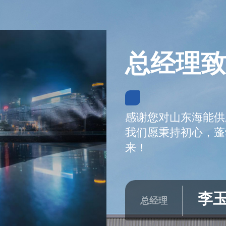
总经理致
感谢您对山东海能供
我们愿秉持初心，蓬
来！
李
总经理